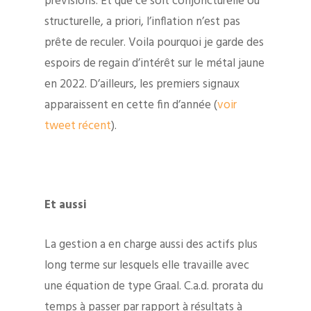
prévisions. Et que ce soit conjoncturelle ou
structurelle, a priori, l’inflation n’est pas
prête de reculer. Voila pourquoi je garde des
espoirs de regain d’intérêt sur le métal jaune
en 2022. D’ailleurs, les premiers signaux
apparaissent en cette fin d’année (
voir
tweet récent
).
Et aussi
La gestion a en charge aussi des actifs plus
long terme sur lesquels elle travaille avec
une équation de type Graal. C.a.d. prorata du
temps à passer par rapport à résultats à