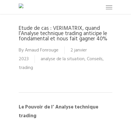
Menu
Skip
to
main
Etude de cas : VERIMATRIX, quand
content
l’Analyse technique trading anticipe le
fondamental et nous fait gagner 40%
By
Arnaud Fonrouge
2 janvier
2023
analyse de la situation
,
Conseils
,
trading
Le Pouvoir de l’ Analyse technique
trading